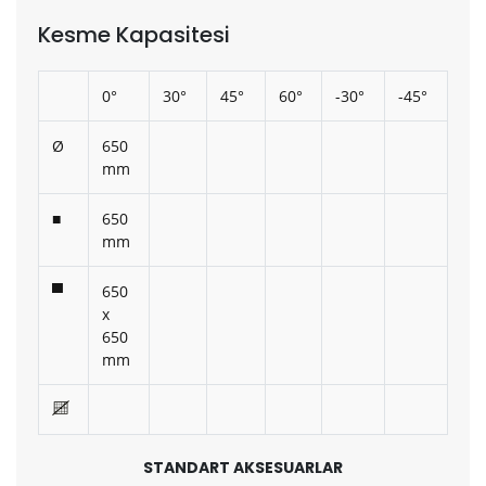
Kesme Kapasitesi
0°
30°
45°
60°
-30°
-45°
Ø
650
mm
■
650
mm
▀
650
x
650
mm
STANDART AKSESUARLAR