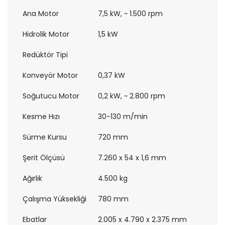
Ana Motor
7,5 kW, ~ 1.500 rpm
Hidrolik Motor
1,5 kW
Redüktör Tipi
Konveyör Motor
0,37 kW
Soğutucu Motor
0,2 kW, ~ 2.800 rpm
Kesme Hızı
30-130 m/min
Sürme Kursu
720 mm
Şerit Ölçüsü
7.260 x 54 x 1,6 mm
Ağırlık
4.500 kg
Çalışma Yüksekliği
780 mm
Ebatlar
2.005 x 4.790 x 2.375 mm