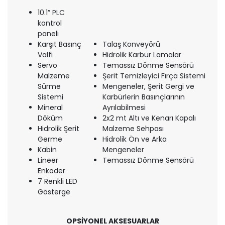
10.1” PLC
kontrol
paneli
Karşıt Basınç
Talaş Konveyörü
Valfi
Hidrolik Karbür Lamalar
Servo
Temassız Dönme Sensörü
Malzeme
Şerit Temizleyici Fırça Sistemi
Sürme
Mengeneler, Şerit Gergi ve
Sistemi
Karbürlerin Basınçlarının
Mineral
Ayrılabilmesi
Döküm
2x2 mt Altı ve Kenarı Kapalı
Hidrolik Şerit
Malzeme Sehpası
Germe
Hidrolik Ön ve Arka
Kabin
Mengeneler
Lineer
Temassız Dönme Sensörü
Enkoder
7 Renkli LED
Gösterge
OPSİYONEL AKSESUARLAR