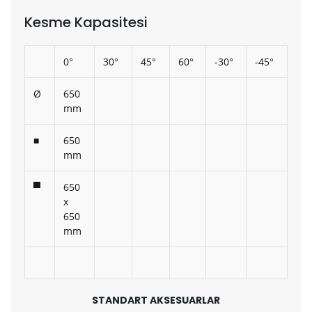
Kesme Kapasitesi
0°
30°
45°
60°
-30°
-45°
Ø
650
mm
■
650
mm
▀
650
x
650
mm
STANDART AKSESUARLAR