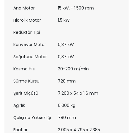
Ana Motor
15 kW, ~ 1.500 rpm
Hidrolik Motor
1,5 kW
Redüktör Tipi
Konveyör Motor
0,37 kW
Soğutucu Motor
0,37 kW
Kesme Hızı
20-200 m/min
Sürme Kursu
720 mm
Şerit Ölçüsü
7.260 x 54 x 1,6 mm
Ağırlık
6.000 kg
Çalışma Yüksekliği
780 mm
Ebatlar
2.005 x 4.795 x 2.385