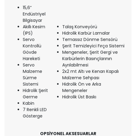
15,6”
Endüstriyel
Bilgisayar
Akıllı Kesim
Talaş Konveyörü
(IPS)
Hidrolik Karbür Lamalar
Servo
Temassız Dönme Sensörü
Kontrollü
Şerit Temizleyici Fırça Sistemi
Gövde
Mengeneler, Şerit Gergi ve
Hareketi
Karbürlerin Basınçlarının
Servo
Ayrılabilmesi
Malzeme
2x2 mt Altı ve Kenarı Kapalı
Sürme
Malzeme Sehpası
Sistemi
Hidrolik Ön ve Arka
Hidrolik Şerit
Mengeneler
Germe
Hidrolik Üst Baskı
Kabin
7 Renkli LED
Gösterge
OPSİYONEL AKSESUARLAR